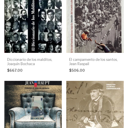
Diccionario de los malditos,
El campamento de los santos,
Joaquín Bochaca
Jean Raspail
$667.00
$506.00