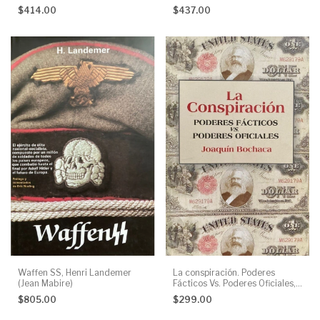
García Fuente de la Ojeda
Maurice Bardèche
$414.00
$437.00
Waffen SS, Henri Landemer
La conspiración. Poderes
(Jean Mabire)
Fácticos Vs. Poderes Oficiales,
Joaquín Bochaca
$805.00
$299.00