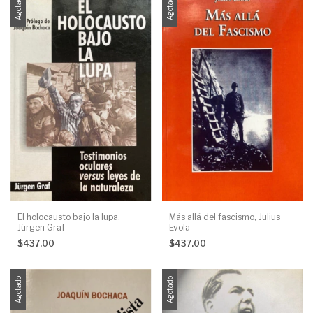
Agotado
Agotado
El holocausto bajo la lupa,
Más allá del fascismo, Julius
Jürgen Graf
Evola
$437.00
$437.00
Agotado
Agotado