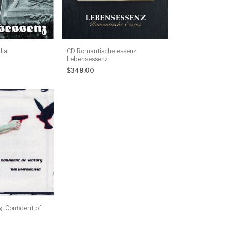
lia,
CD Romantische essenz,
Lebensessenz
$348.00
, Confident of