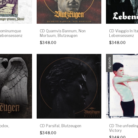
Hominumque
CD Quamvis Bannum, Non
CD Viaggio In Ita
Lebensessenz
Mortuum, Blutzeugen
Lebensessenz
$348.00
$348.00
Agotado
odox,
CD Parsifal, Blutzeugen
CD The unfeeling
Victory
$348.00
$348.00