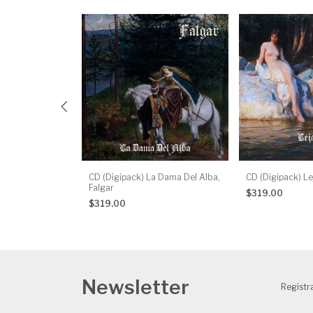
tzeugen
CD (Digipack) La Dama Del Alba,
CD (Digipack) Le
Falgar
$319.00
$319.00
Newsletter
Registra