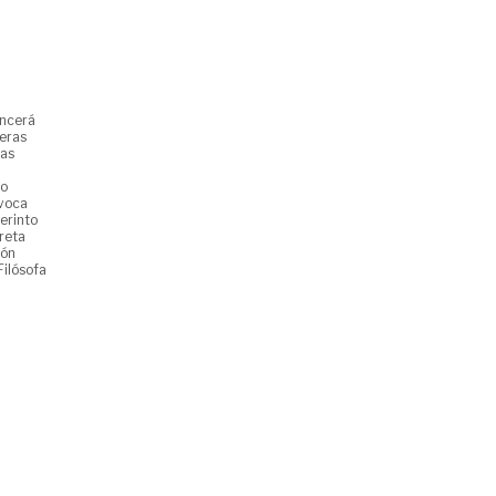
encerá
teras
nas
ro
nvoca
erinto
reta
ión
Filósofa