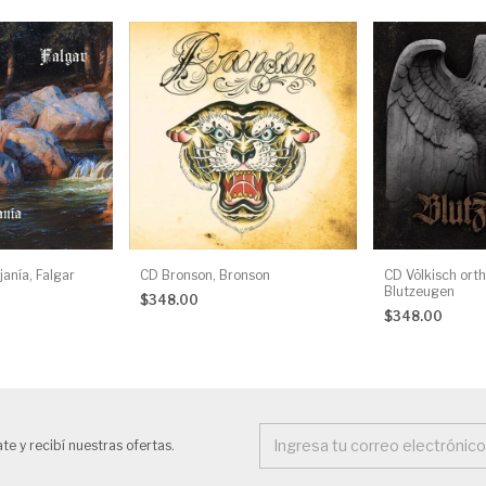
janía, Falgar
CD Bronson, Bronson
CD Völkisch ort
Blutzeugen
$348.00
$348.00
te y recibí nuestras ofertas.