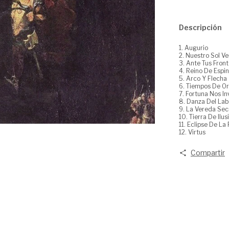
Descripción
1. Augurio
2. Nuestro Sol V
3. Ante Tus Fron
4. Reino De Espi
5. Arco Y Flecha
6. Tiempos De O
7. Fortuna Nos I
8. Danza Del Lab
9. La Vereda Sec
10. Tierra De Ilus
11. Eclipse De La 
12. Virtus
Compartir