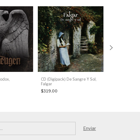
hodox,
CD (Digipack) De Sangre Y Sol,
CD Sin cadenas,
Falgar
$348.00
$319.00