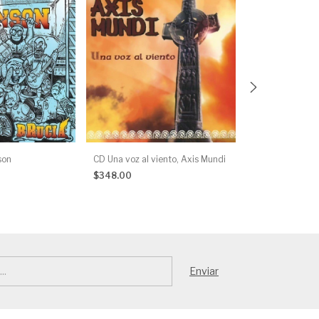
son
CD Una voz al viento, Axis Mundi
CD (Digipack) Le
$348.00
$319.00