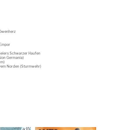
Löwenherz
 Empor
Geiers Schwarzer Haufen
ision Germania)
rm)
 Dem Norden (Sturmwehr)