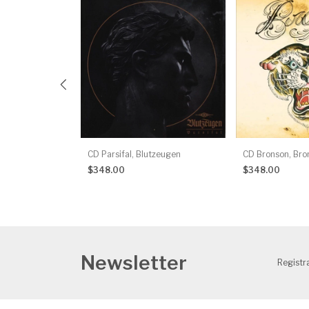
Axis Mundi
CD Parsifal, Blutzeugen
CD Bronson, Bro
$348.00
$348.00
Newsletter
Registra