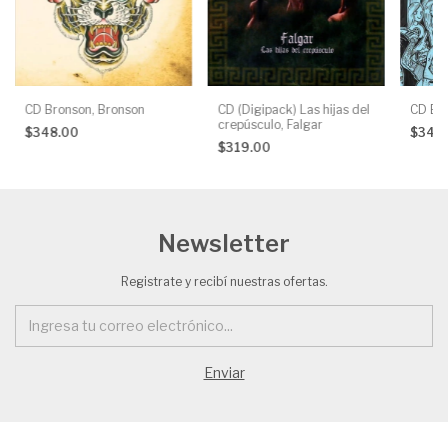
CD Bronson, Bronson
CD (Digipack) Las hijas del
CD Bru
crepúsculo, Falgar
$348.00
$348
$319.00
Newsletter
Registrate y recibí nuestras ofertas.