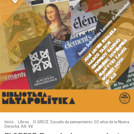
Inicio
.
Libros
.
El GRECE. Escuela de pensamiento. 50 años de la Nueva
Derecha, AA. VV.