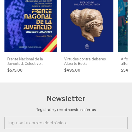
Frente Nacional de la
Virtudes contra deberes,
Alfons
Juventud, Colectivo
Alberto Buela
altern
Amanecer
AA. VV
$575.00
$495.00
$540
Newsletter
Registrate y recibí nuestras ofertas.