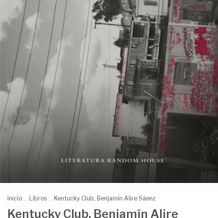
Inicio
.
Libros
.
Kentucky Club, Benjamín Alire Sáenz
Kentucky Club, Benjamín Alire