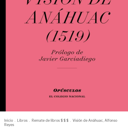
Inicio
.
Libros
.
Remate de libros $ $ $
.
Visión de Anáhuac, Alfonso
Reyes