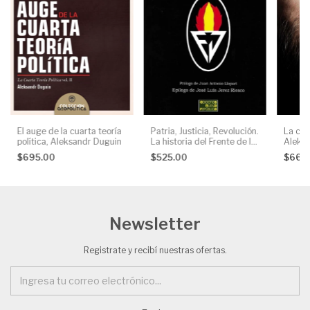
El auge de la cuarta teoría
Patria, Justicia, Revolución.
La cuar
política, Aleksandr Duguin
La historia del Frente de la
Aleks
Juventud en sus
$695.00
$525.00
$665
documentos y propaganda,
AA. VV.
Newsletter
Registrate y recibí nuestras ofertas.