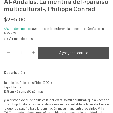
Al-Ándalus. La mentira del «paraíso
multicultural», Philippe Conrad
$295.00
5% de descuento
pagando con Transferencia Bancaria o Depósito en
Efectivo
Ver más detalles
Descripción
1a edición, Ediciones Fides (2021)
Tapa blanda
11.8cm x 18cm, 80 páginas
¿La historia de al-Ándalus es la del «paraíso multicultural» que a veces se
nos dibuja? Esta obra deconstruye ese mito y restablece la verdad sobre
lo que fue España bajo la dominación musulmana entre los siglos VIII y
XV. Cubriendo ochocientos años de historia, muestra la crueldad del