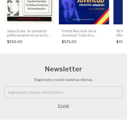
Julius Evola. Un pensador
Frente Nacional de la
Virtud
políticamente incorrecto,
Juventud, Colectivo
Albert
AA. VV.
Amanecer
$350.00
$575.00
$495
Newsletter
Registrate y recibí nuestras ofertas.