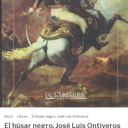
Inicio
.
Libros
.
El húsar negro, José Luis Ontiveros
El húsar negro, José Luis Ontiveros