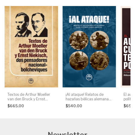
Textos de Arthur Moeller
¡Al ataque! Relatos de
El aug
van den Bruck y Ernst
hazañas bélicas alemanas
políti
Niekisch, dos pensadores
en la Segunda Guerra
$665.00
$540.00
$695
nacional-bolcheviques, AA.
Mundial, AA. VV.
VV.
Newsletter