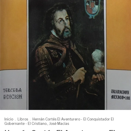
Inicio
.
Libros
.
Hernán Cortés El Aventurero - El Conquistador El
Gobernante - El Cristiano., José Macías