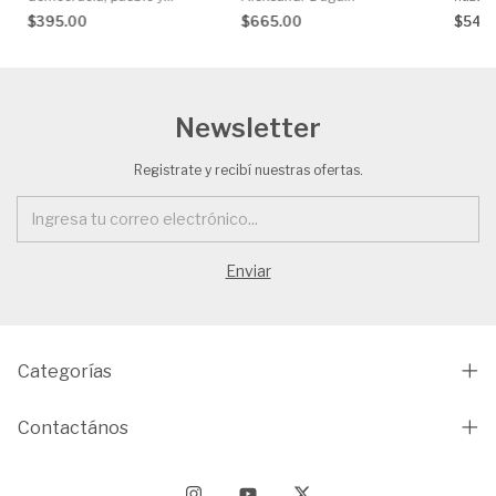
comunidad, Alain de
en la 
$395.00
$665.00
$540
Benoist
Mundia
Newsletter
Registrate y recibí nuestras ofertas.
Categorías
Contactános