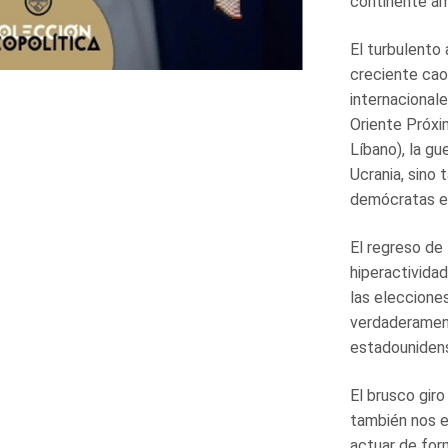
continente am
El turbulento
creciente caos
internacional
Oriente Próxim
Líbano), la g
Ucrania, sino 
demócratas es
El regreso de
hiperactivida
las eleccione
verdaderament
estadounidens
El brusco gir
también nos e
actuar de form