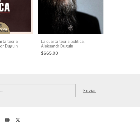
arta teoría
La cuarta teoría política,
Frente Nacional
ndr Duguin
Aleksandr Duguin
Colectivo Aman
$665.00
$575.00