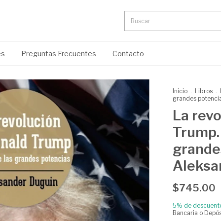
es
Preguntas Frecuentes
Contacto
Inicio
.
Libros
.
grandes potenci
La revo
Trump. 
grande
Aleksa
$745.00
5% de descuent
Bancaria o Depós