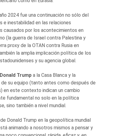
ericano como en Eurasia.
 año 2024 fue una continuación no sólo del
 e inestabilidad en las relaciones
es causados por los acontecimientos en
o (la guerra de Israel contra Palestina y
uerra proxy de la OTAN contra Rusia en
también la amplia implicación política de los
tadounidenses y su agencia global.
Donald Trump
a la Casa Blanca y la
d de su equipo (tanto antes como después de
s) en este contexto indican un cambio
e fundamental no solo en la política
e, sino también a nivel mundial.
o de Donald Trump en la geopolítica mundial
stá animando a nosotros mismos a pensar y
a poco convencional, rápida, eficaz y, en