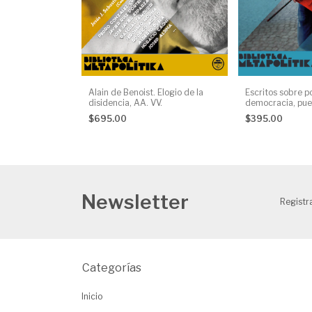
 Moeller van
Alain de Benoist. Elogio de la
Escritos sobre po
t Niekisch, dos
disidencia, AA. VV.
democracia, pue
onal-
comunidad, Alai
$695.00
$395.00
. VV.
Newsletter
Registra
Categorías
Inicio