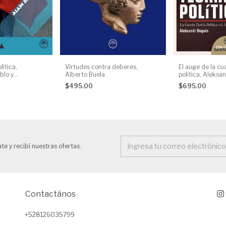
lítica,
Virtudes contra deberes,
El auge de la cu
blo y
Alberto Buela
política, Aleksa
n de Benoist
$495.00
$695.00
te y recibí nuestras ofertas.
Contactános
+528126035799