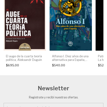
El auge de la cuarta teoría
Alfonso I. Diez años de una
Patria,
política, Aleksandr Duguin
alternativa para España,
La hist
AA. VV.
Juvent
$695.00
$540.00
$525
docum
AA. VV
Newsletter
Registrate y recibí nuestras ofertas.