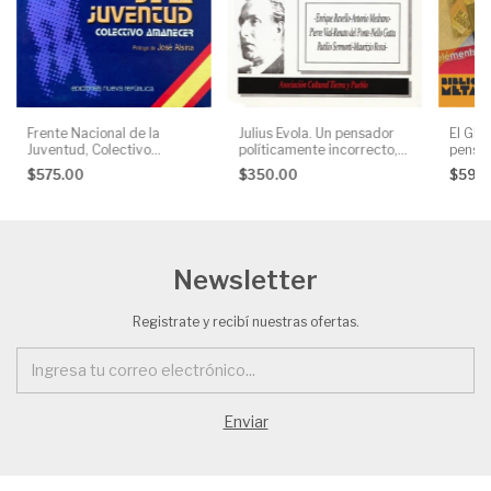
Frente Nacional de la
Julius Evola. Un pensador
El GRE
Juventud, Colectivo
políticamente incorrecto,
pensam
Amanecer
AA. VV.
la Nue
$575.00
$350.00
$595
Newsletter
Registrate y recibí nuestras ofertas.