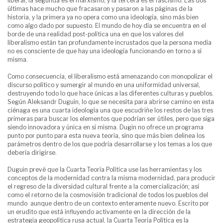
liberal; la segunda es el marxismo; y la tercera es el fascismo. Las dos
últimas hace mucho que fracasaron y pasaron a las páginas de la
historia, y la primera ya no opera como una ideología, sino más bien
como algo dado por supuesto. El mundo de hoy día se encuentra en el
borde de una realidad post-política una en que los valores del
liberalismo están tan profundamente incrustados que la persona media
no es consciente de que hay una ideología funcionando en torno a sí
misma.
Como consecuencia, el liberalismo está amenazando con monopolizar el
discurso político y sumergir al mundo en una uniformidad universal,
destruyendo todo lo que hace únicas a las diferentes culturas y pueblos.
Según Aleksandr Duguin, lo que se necesita para abrirse camino en esta
ciénaga es una cuarta ideología una que escudriñe los restos de las tres
primeras para buscar los elementos que podrían ser útiles, pero que siga
siendo innovadora y única en sí misma. Dugin no ofrece un programa
punto por punto para esta nueva teoría, sino que más bien delinea los
parámetros dentro de los que podría desarrollarse y los temas a los que
debería dirigirse.
Duguin prevé que la Cuarta Teoría Política use las herramientas y los
conceptos de la modernidad contra la misma modernidad, para producir
el regreso de la diversidad cultural frente a la comercialización; así
como el retorno de la cosmovisión tradicional de todos los pueblos del
mundo  aunque dentro de un contexto enteramente nuevo. Escrito por
un erudito que está influyendo activamente en la dirección de la
estrategia geopolítica rusa actual, la Cuarta Teoría Política es la