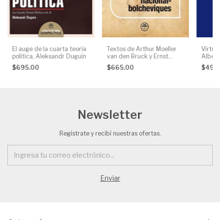
El auge de la cuarta teoría
Textos de Arthur Moeller
Virtud
política, Aleksandr Duguin
van den Bruck y Ernst
Albert
Niekisch, dos pensadores
$695.00
$665.00
$495
nacional-bolcheviques, AA.
VV.
Newsletter
Registrate y recibí nuestras ofertas.