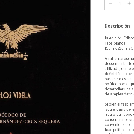
Descripción
1a edición, Edito
Tapa blanda
15cm x 21cm, 20
A ratos parece 
desconcertante q
utilizado, como e
definición concre
pareciera evocar
político-social q
desarrollar una 
de simples defini
Si bien el fascis
izquierdas y der
izquierda, luego
concepciones una
convenidas con l
fase política, e