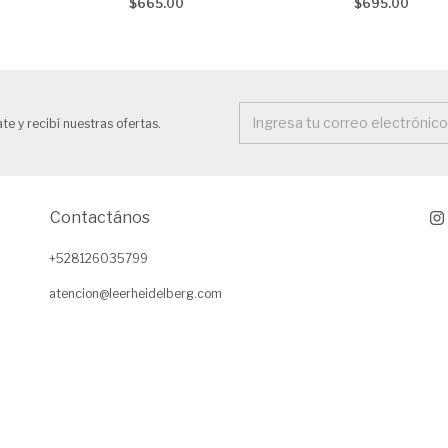
$665.00
$695.00
bolcheviques, AA. VV.
te y recibí nuestras ofertas.
Contactános
+528126035799
atencion@leerheidelberg.com