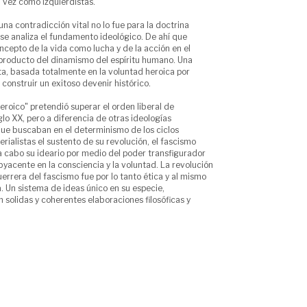
 vez como izquierdistas.
na contradicción vital no lo fue para la doctrina
 se analiza el fundamento ideológico. De ahí que
ncepto de la vida como lucha y de la acción en el
roducto del dinamismo del espíritu humano. Una
sta, basada totalmente en la voluntad heroica por
 construir un exitoso devenir histórico.
eroico" pretendió superar el orden liberal de
lo XX, pero a diferencia de otras ideologías
que buscaban en el determinismo de los ciclos
erialistas el sustento de su revolución, el fascismo
 a cabo su ideario por medio del poder transfigurador
byacente en la consciencia y la voluntad. La revolución
guerrera del fascismo fue por lo tanto ética y al mismo
a. Un sistema de ideas único en su especie,
solidas y coherentes elaboraciones filosóficas y