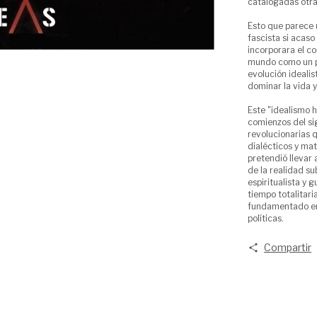
catalogadas otra
Esto que parece u
fascista si acaso
incorporara el co
mundo como un p
evolución ideali
dominar la vida y
Este "idealismo h
comienzos del sig
revolucionarias 
dialécticos y mat
pretendió llevar
de la realidad su
espiritualista y 
tiempo totalitari
fundamentado en 
políticas.
Compartir