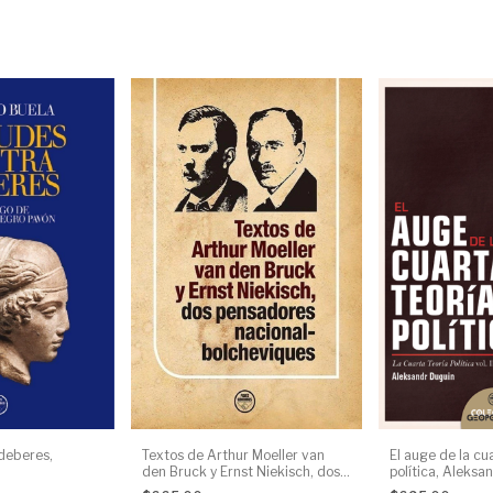
deberes,
Textos de Arthur Moeller van
El auge de la cu
den Bruck y Ernst Niekisch, dos
política, Aleksa
pensadores nacional-