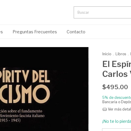
es
Preguntas Frecuentes
Contacto
Inicio
.
Libros
.
El Espí
Carlos 
$495.00
5% de descuent
Bancaria o Depós
Ver más detal
¡No te lo pierda