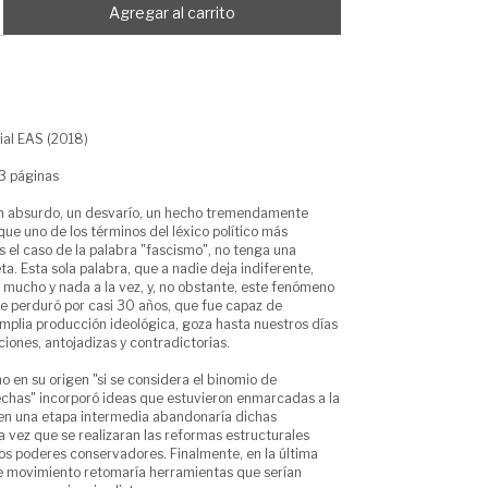
rial EAS (2018)
3 páginas
un absurdo, un desvarío, un hecho tremendamente
ue uno de los términos del léxico político más
s el caso de la palabra "fascismo", no tenga una
ta. Esta sola palabra, que a nadie deja indiferente,
 mucho y nada a la vez, y, no obstante, este fenómeno
ue perduró por casi 30 años, que fue capaz de
amplia producción ideológica, goza hasta nuestros días
ciones, antojadizas y contradictorias.
mo en su origen "si se considera el binomio de
echas" incorporó ideas que estuvieron enmarcadas a la
 en una etapa intermedia abandonaría dichas
 vez que se realizaran las reformas estructurales
os poderes conservadores. Finalmente, en la última
ste movimiento retomaría herramientas que serían