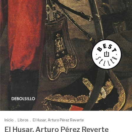
Inicio
.
Libros
.
El Husar, Arturo Pérez Reverte
El Husar, Arturo Pérez Reverte